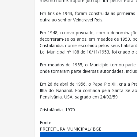
mesmo nome. Itaporé (do tupi: Ita=pedra; Porá=br
Em fins de 1943, foram construida as primeiras 
outra ao senhor Veincravel Reis.
Em 1948, o novo povoado, com a denominação de 
decorreram-se os anos; em meados de 1953, por
Cristalândia, nome escolhido pelos seus habita
Lei Municipal nº 188 de 10/11/1953, foi criado o d
Em meados de 1955, o Município tomou part
onde tomaram parte diversas autoridades, inclusiv
Em 26 de abril de 1956, o Papa Pio XII, cria a P
Ilha do Bananal. Foi confiada pela Santa Sé 
Pensilvânia, USA, sagrado em 24/02/59.
Cristalândia, 1970
Fonte
PREFEITURA MUNICIPAL/IBGE