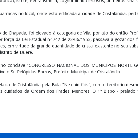
anca), isto é, Pedra Branca, cognominado leitosos, primeiros sinais d
barracas no local, onde está edificada a cidade de Cristalândia, pe
Chapada, foi elevado à categoria de Vila, por ato do então Prefei
 força da Lei Estadual nº 742 de 23/06/1953, passava a gozar dos 
ntes, em virtude da grande quantidade de cristal existente no seu 
istrito de Dueré.
e no conclave "CONGRESSO NACIONAL DOS MUNICÍPOS NORTE GOIAN
e o Sr. Pelópidas Barros, Prefeito Municipal de Cristalândia.
relazia de Cristalândia pela Bula "Ne quid filiis", com o território d
aos cuidados da Ordem dos Frades Menores. O 1º Bispo - prelado