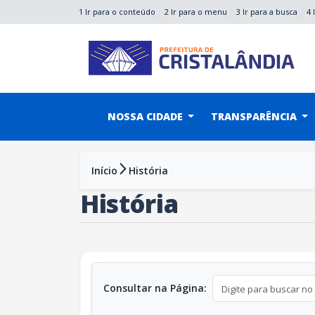
1 Ir para o conteúdo
2 Ir para o menu
3 Ir para a busca
4 
conteúdo do menu
NOSSA CIDADE
TRANSPARÊNCIA
Início
História
História
Consultar na Página: