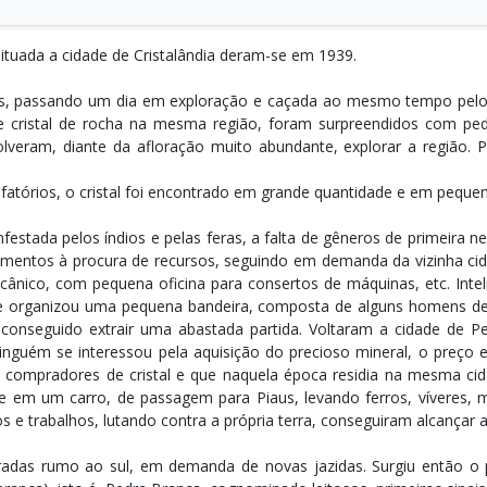
 situada a cidade de Cristalândia deram-se em 1939.
s, passando um dia em exploração e caçada ao mesmo tempo pelos a
e cristal de rocha na mesma região, foram surpreendidos com pedaç
lveram, diante da afloração muito abundante, explorar a região.
fatórios, o cristal foi encontrado em grande quantidade e em peque
infestada pelos índios e pelas feras, a falta de gêneros de primeir
mentos à procura de recursos, seguindo em demanda da vizinha cid
cânico, com pequena oficina para consertos de máquinas, etc. Inteli
 e organizou uma pequena bandeira, composta de alguns homens de 
conseguido extrair uma abastada partida. Voltaram a cidade de Pe
guém se interessou pela aquisição do precioso mineral, o preço enco
compradores de cristal e que naquela época residia na mesma cidad
xe em um carro, de passagem para Piaus, levando ferros, víveres, 
s e trabalhos, lutando contra a própria terra, conseguiram alcançar 
tradas rumo ao sul, em demanda de novas jazidas. Surgiu então o 