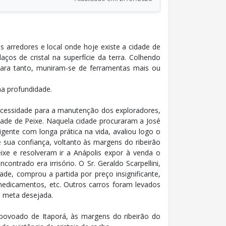
rredores e local onde hoje existe a cidade de
os de cristal na superfície da terra. Colhendo
 Para tanto, muniram-se de ferramentas mais ou
na profundidade.
a necessidade para a manutenção dos exploradores,
ade de Peixe. Naquela cidade procuraram a José
gente com longa prática na vida, avaliou logo o
sua confiança, voltanto às margens do ribeirão
ixe e resolveram ir a Anápolis expor à venda o
ntrado era irrisório. O Sr. Geraldo Scarpellini,
e, comprou a partida por preço insignificante,
medicamentos, etc. Outros carros foram levados
a meta desejada.
povoado de Itaporá, às margens do ribeirão do