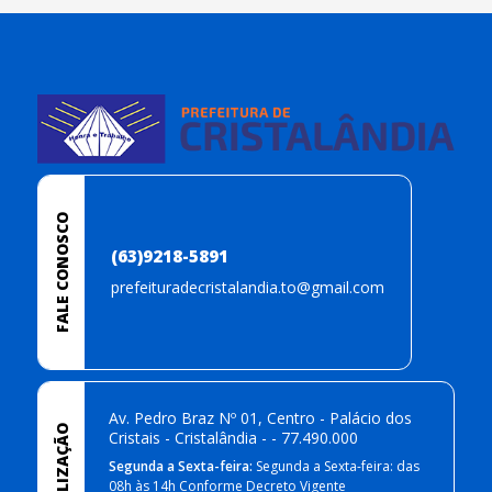
conteúdo
rodapé
FALE CONOSCO
(63)9218-5891
prefeituradecristalandia.to@gmail.com
Av. Pedro Braz Nº 01, Centro - Palácio dos
LOCALIZAÇÃO
Cristais - Cristalândia - - 77.490.000
Segunda a Sexta-feira:
Segunda a Sexta-feira: das
08h às 14h Conforme Decreto Vigente