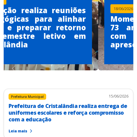
18/06/2026
Momento Cívico celebra os
73 anos de Cristalândia
com desfile e
apresentações culturais
Anterior
Próximo
15/06/2026
Prefeitura Municipal
Prefeitura de Cristalândia realiza entrega de
uniformes escolares e reforça compromisso
com a educação
Leia mais