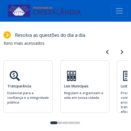
conteúdo do menu
Resolva as questões do dia a dia
Itens mais acessados.
Transparência
Leis Municipais
Licita
Essencial para a
Regulam e organizam a
Proce
confiança e a integridade
vida em nossa cidade.
contra
pública.
produ
trans
eficiê