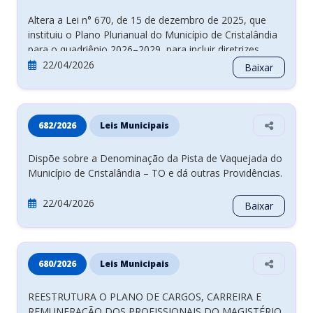
instituiu o Plano Plurianual do Município de Cristalândia
para o quadriênio 2026–2029, para incluir diretrizes
referentes à Agenda Transversal voltada à promoção e
22/04/2026
Baixar
garantia dos direitos de crianças e adolescentes, e dá
outras providências.
682/2026
Leis Municipais
Dispõe sobre a Denominação da Pista de Vaquejada do
Município de Cristalândia – TO e dá outras Providências.
22/04/2026
Baixar
680/2026
Leis Municipais
REESTRUTURA O PLANO DE CARGOS, CARREIRA E
REMUNERAÇÃO DOS PROFISSIONAIS DO MAGISTÉRIO
DA EDUCAÇÃO BÁSICA DO MUNICÍPIO DE