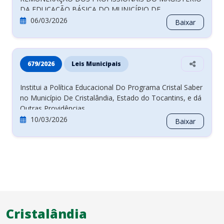
CRISTALÂNDIA–TO, EM OBSERVÂNCIA À LEI Nº
06/03/2026
Baixar
11.738/2008, ÀS METAS 18 E 19 DO PLANO NACIONAL
DE EDUCAÇÃO – PNE E DO PLANO MUNICIPAL DE
EDUCAÇÃO – PME, REVOGA A LEI COMPLEMENTAR Nº
557, DE 10 DE SETEMBRO DE 2019, E DÁ OUTRAS
679/2026
Leis Municipais
PROVIDÊNCIAS.
Institui a Política Educacional Do Programa Cristal Saber
no Município De Cristalândia, Estado do Tocantins, e dá
Outras Providências.
10/03/2026
Baixar
Cristalândia